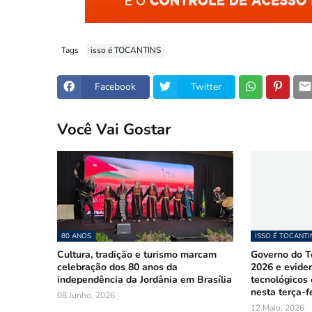
Tags
isso é TOCANTINS
Facebook
Twitter
Você Vai Gostar
80 ANOS
ISSO É TOCANTI
Cultura, tradição e turismo marcam
Governo do To
celebração dos 80 anos da
2026 e evide
independência da Jordânia em Brasília
tecnológicos
nesta terça-fe
08 Junho, 2026
12 Maio, 2026