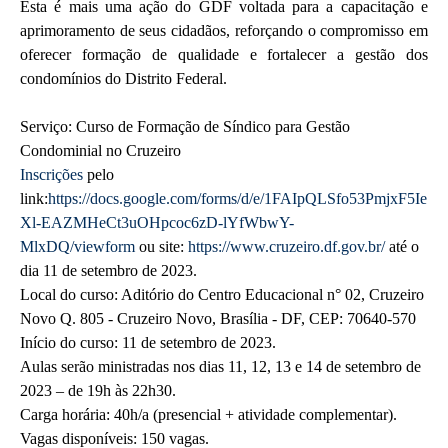
Esta é mais uma ação do GDF voltada para a capacitação e
aprimoramento de seus cidadãos, reforçando o compromisso em
oferecer formação de qualidade e fortalecer a gestão dos
condomínios do Distrito Federal.
Serviço: Curso de Formação de Síndico para Gestão
Condominial no Cruzeiro
Inscrições
pelo
link:
https://docs.google.com/forms/d/e/1FAIpQLSfo53PmjxF5Ie
Xl-EAZMHeCt3uOHpcoc6zD-lYfWbwY-
MlxDQ/viewform
ou site:
https://www.cruzeiro.df.gov.br/
até o
dia 11 de setembro de 2023.
Local do curso: Aditório do Centro Educacional n° 02, Cruzeiro
Novo Q. 805 - Cruzeiro Novo, Brasília - DF, CEP: 70640-570
Início do curso: 11 de setembro de 2023.
Aulas serão ministradas nos dias 11, 12, 13 e 14 de setembro de
2023 – de 19h às 22h30.
Carga horária: 40h/a (presencial + atividade complementar).
Vagas disponíveis: 150 vagas.