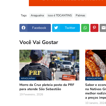
Tags
Araguaína
isso é TOCANTINS
Palmas
Facebook
Twitter
Você Vai Gostar
ARAGUAÍNA
ARAGUATINS
Morro da Cruz pleteia posto da PRF
Sabor e econ
para atende São Sebastião
na Nativas Gr
melhor rodízi
19 Fevereiro, 2026
a preços impe
10 Janeiro, 2024