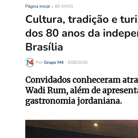
Página inicial
80 ANOS
Cultura, tradição e t
dos 80 anos da indepe
Brasília
Por
Grupo M4
-
6/08/2026
Convidados conheceram atra
Wadi Rum, além de apresentaç
gastronomia jordaniana.