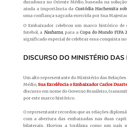
duradoura no Oriente Médio, baseada na solução 
ainda a importância da
Custódia Hachemita sobr
uma confiança sagrada exercida por Sua Majestade
O Embaixador celebrou um marco histórico de or
futebol, a
Nashama
, para a
Copa do Mundo FIFA 
significado especial de celebrar essa conquista no B
DISCURSO DO MINISTÉRIO DAS
Um alto representante do Ministério das Relações
Médio,
Sua Excelência o Embaixador Carlos Duarte,
discurso em nome do Governo Brasileiro, transmiti
por este marco histórico.
O representante recordou que as relações diplomát
com a abertura das embaixadas nas duas capi
bilaterais. Elogiou a Jordânia como um país p