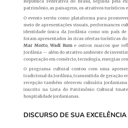
República Federativa do Brasil, seguida pela e
patrimônio, as paisagens, os atrativos turísticos e
O evento serviu como plataforma para promover 
meio de apresentações visuais, performances cul
identidade única da Jordânia como um país de h
foram apresentados às ricas ofertas turísticas d
Mar Morto
,
Wadi Rum
e outros marcos que refl
Jordânia — além do atrativo ambiente de investim
cooperação em comércio, tecnologia, energias reno
O programa cultural contou com uma aprese
tradicional da Jordânia, transmitida de geração 
recepção também ofereceu culinária jordaniana 
inscrito na Lista do Patrimônio Cultural Imat
hospitalidade jordanianas.
DISCURSO DE SUA EXCELÊNCI