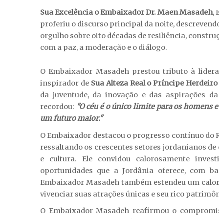
Sua Excelência o Embaixador Dr. Maen Masadeh
,
proferiu o discurso principal da noite, descreve
orgulho sobre oito décadas de resiliência, constr
com a paz, a moderação e o diálogo.
O Embaixador Masadeh prestou tributo à lider
inspirador de
Sua Alteza Real o Príncipe Herdeiro
da juventude, da inovação e das aspirações d
recordou:
"O céu é o único limite para os homens e
um futuro maior."
O Embaixador destacou o progresso contínuo do R
ressaltando os crescentes setores jordanianos de 
e cultura. Ele convidou calorosamente investi
oportunidades que a Jordânia oferece, com b
Embaixador Masadeh também estendeu um caloroso
vivenciar suas atrações únicas e seu rico patrimôn
O Embaixador Masadeh reafirmou o compromiss