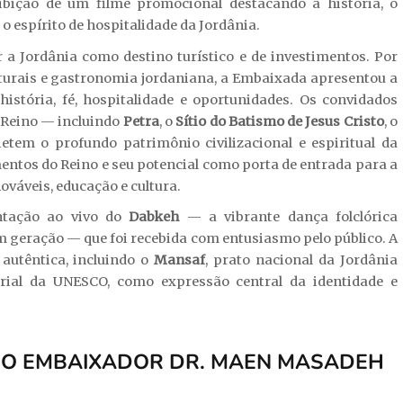
xibição de um filme promocional destacando a história, o
 o espírito de hospitalidade da Jordânia.
a Jordânia como destino turístico e de investimentos. Por
turais e gastronomia jordaniana, a Embaixada apresentou a
istória, fé, hospitalidade e oportunidades. Os convidados
o Reino — incluindo
Petra
, o
Sítio do Batismo de Jesus Cristo
, o
etem o profundo patrimônio civilizacional e espiritual da
entos do Reino e seu potencial como porta de entrada para a
váveis, educação e cultura.
ntação ao vivo do
Dabkeh
— a vibrante dança folclórica
em geração — que foi recebida com entusiasmo pelo público. A
autêntica, incluindo o
Mansaf
, prato nacional da Jordânia
erial da UNESCO, como expressão central da identidade e
A O EMBAIXADOR DR. MAEN MASADEH