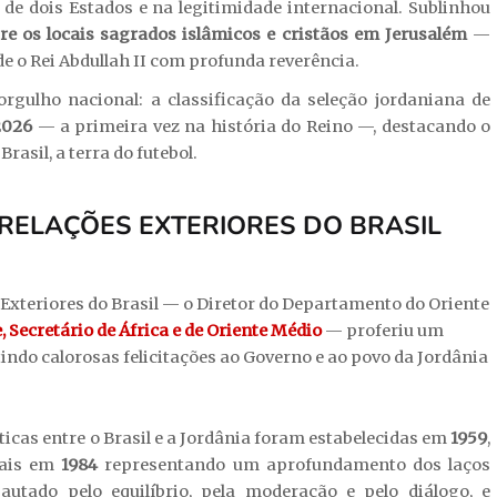
de dois Estados e na legitimidade internacional. Sublinhou
e os locais sagrados islâmicos e cristãos em Jerusalém
—
 o Rei Abdullah II com profunda reverência.
gulho nacional: a classificação da seleção jordaniana de
2026
— a primeira vez na história do Reino —, destacando o
rasil, a terra do futebol.
 RELAÇÕES EXTERIORES DO BRASIL
 Exteriores do Brasil — o Diretor do Departamento do Oriente
 Secretário de África e de Oriente Médio
— proferiu um
ndo calorosas felicitações ao Governo e ao povo da Jordânia
icas entre o Brasil e a Jordânia foram estabelecidas em
1959
,
tais em
1984
representando um aprofundamento dos laços
autado pelo equilíbrio, pela moderação e pelo diálogo, e