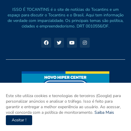
ISSO É TOCANTINS é o site de notícias do Tocantins e um
espaço para discutir o Tocantins e o Brasil. Aqui tem informação
de verdade com imparcialidade. Os principais temas são política,
cidades e empreendedorismo. DRT 0010556/DF.
Este site utiliza cookies e tecnologias de terceiros (Google) para
personalizar anúncios e analisar o tráfego. Isso é feito para
garantir e entregar a melhor experiência ao usuário. Ao acessar,
você concorda com a política de monitoramento.
Saiba Mais
Aceitar !