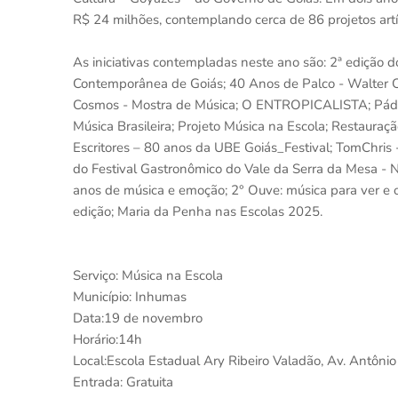
R$ 24 milhões, contemplando cerca de 86 projetos artí
As iniciativas contempladas neste ano são: 2ª edição do
Contemporânea de Goiás; 40 Anos de Palco - Walter C
Cosmos - Mostra de Música; O ENTROPICALISTA; Pádua 
Música Brasileira; Projeto Música na Escola; Restauraç
Escritores – 80 anos da UBE Goiás_Festival; TomChris 
do Festival Gastronômico do Vale da Serra da Mesa - 
anos de música e emoção; 2° Ouve: música para ver e o
edição; Maria da Penha nas Escolas 2025.
Serviço: Música na Escola
Município: Inhumas
Data:19 de novembro
Horário:14h
Local:Escola Estadual Ary Ribeiro Valadão, Av. Antônio 
Entrada: Gratuita