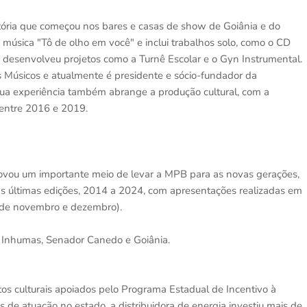
etória que começou nos bares e casas de show de Goiânia e do
 música "Tô de olho em você" e inclui trabalhos solo, como o CD
a, desenvolveu projetos como a Turnê Escolar e o Gyn Instrumental.
s Músicos e atualmente é presidente e sócio-fundador da
ua experiência também abrange a produção cultural, com a
 entre 2016 e 2019.
rovou um importante meio de levar a MPB para as novas gerações,
as últimas edições, 2014 a 2024, com apresentações realizadas em
 de novembro e dezembro).
 Inhumas, Senador Canedo e Goiânia.
etos culturais apoiados pelo Programa Estadual de Incentivo à
 de atuação no estado, a distribuidora de energia investiu mais de