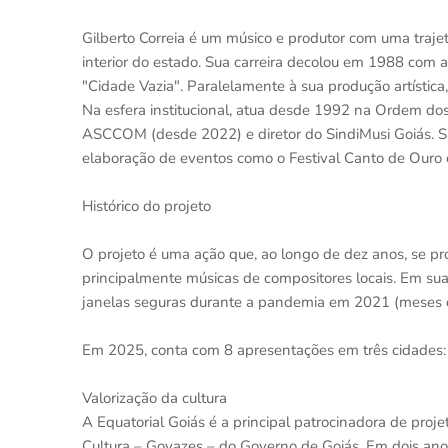
Gilberto Correia é um músico e produtor com uma traj
interior do estado. Sua carreira decolou em 1988 com a
"Cidade Vazia". Paralelamente à sua produção artístic
Na esfera institucional, atua desde 1992 na Ordem do
ASCCOM (desde 2022) e diretor do SindiMusi Goiás. S
elaboração de eventos como o Festival Canto de Ouro
Histórico do projeto
O projeto é uma ação que, ao longo de dez anos, se p
principalmente músicas de compositores locais. Em su
janelas seguras durante a pandemia em 2021 (meses
Em 2025, conta com 8 apresentações em três cidades:
Valorização da cultura
A Equatorial Goiás é a principal patrocinadora de proj
Cultura – Goyazes – do Governo de Goiás. Em dois anos