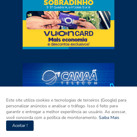
Este site utiliza cookies e tecnologias de terceiros (Google) para
personalizar anúncios e analisar o tráfego. Isso é feito para
garantir e entregar a melhor experiência ao usuário. Ao acessar,
você concorda com a política de monitoramento.
Saiba Mais
Aceitar !