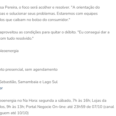
 Pereira, o foco será acolher e resolver. "A orientação do
soas e solucionar seus problemas. Estaremos com equipes
rdos que caibam no bolso do consumidor."
proveitou as condições para quitar o débito. "Eu consegui dar a
 com tudo resolvido."
 Neoenergia
to presencial, sem agendamento
o Sebastião, Samambaia e Lago Sul
br
eoenergia no Na Hora: segunda a sábado, 7h às 16h; Lojas da
dos, 9h às 13h; Portal Negocie On-line: até 23h59 de 07/10 (canal
seguem até 10/10)