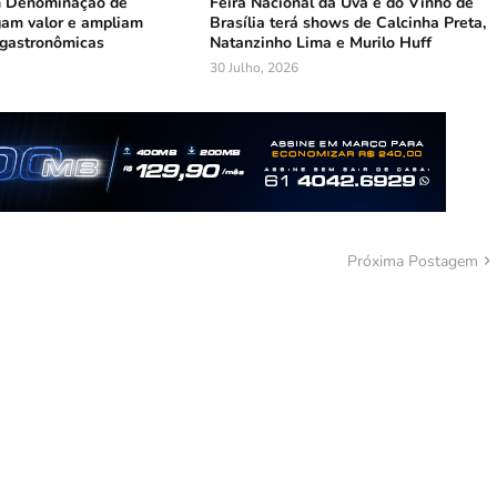
m Denominação de
Feira Nacional da Uva e do Vinho de
am valor e ampliam
Brasília terá shows de Calcinha Preta,
 gastronômicas
Natanzinho Lima e Murilo Huff
30 Julho, 2026
Próxima Postagem