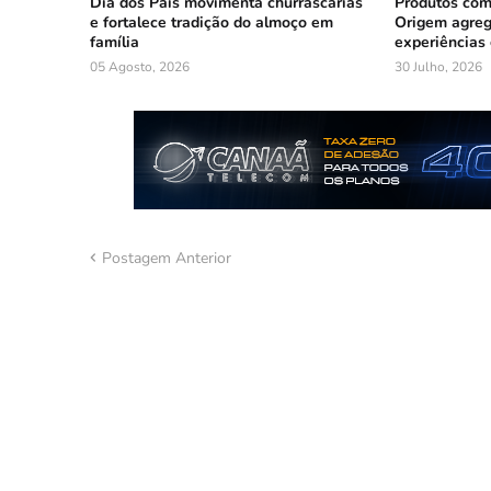
Dia dos Pais movimenta churrascarias
Produtos co
e fortalece tradição do almoço em
Origem agreg
família
experiências
05 Agosto, 2026
30 Julho, 2026
Postagem Anterior