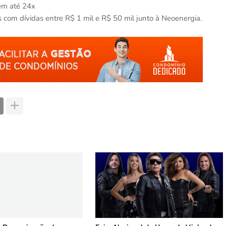
em até 24x
is com dívidas entre R$ 1 mil e R$ 50 mil junto à Neoenergia.