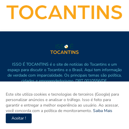
ISSO É TOCANTINS é o site de notícias do Tocantins e um
espaço para discutir o Tocantins e o Brasil. Aqui tem informação
de verdade com imparcialidade. Os principais temas são política,
cidades e empreendedorismo. DRT 0010556/DF.
Este site utiliza cookies e tecnologias de terceiros (Google) para
personalizar anúncios e analisar o tráfego. Isso é feito para
garantir e entregar a melhor experiência ao usuário. Ao acessar,
você concorda com a política de monitoramento.
Saiba Mais
Aceitar !