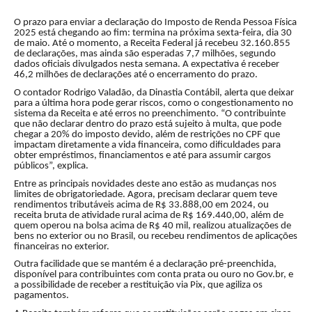
O prazo para enviar a declaração do Imposto de Renda Pessoa Física
2025 está chegando ao fim: termina na próxima sexta-feira, dia 30
de maio. Até o momento, a Receita Federal já recebeu 32.160.855
de declarações, mas ainda são esperadas 7,7 milhões, segundo
dados oficiais divulgados nesta semana. A expectativa é receber
46,2 milhões de declarações até o encerramento do prazo.
O contador Rodrigo Valadão, da Dinastia Contábil, alerta que deixar
para a última hora pode gerar riscos, como o congestionamento no
sistema da Receita e até erros no preenchimento. “O contribuinte
que não declarar dentro do prazo está sujeito à multa, que pode
chegar a 20% do imposto devido, além de restrições no CPF que
impactam diretamente a vida financeira, como dificuldades para
obter empréstimos, financiamentos e até para assumir cargos
públicos”, explica.
Entre as principais novidades deste ano estão as mudanças nos
limites de obrigatoriedade. Agora, precisam declarar quem teve
rendimentos tributáveis acima de R$ 33.888,00 em 2024, ou
receita bruta de atividade rural acima de R$ 169.440,00, além de
quem operou na bolsa acima de R$ 40 mil, realizou atualizações de
bens no exterior ou no Brasil, ou recebeu rendimentos de aplicações
financeiras no exterior.
Outra facilidade que se mantém é a declaração pré-preenchida,
disponível para contribuintes com conta prata ou ouro no Gov.br, e
a possibilidade de receber a restituição via Pix, que agiliza os
pagamentos.