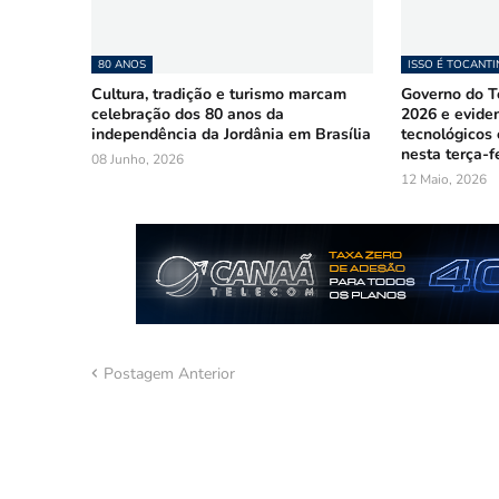
80 ANOS
ISSO É TOCANTI
Cultura, tradição e turismo marcam
Governo do To
celebração dos 80 anos da
2026 e evide
independência da Jordânia em Brasília
tecnológicos
nesta terça-fe
08 Junho, 2026
12 Maio, 2026
Postagem Anterior