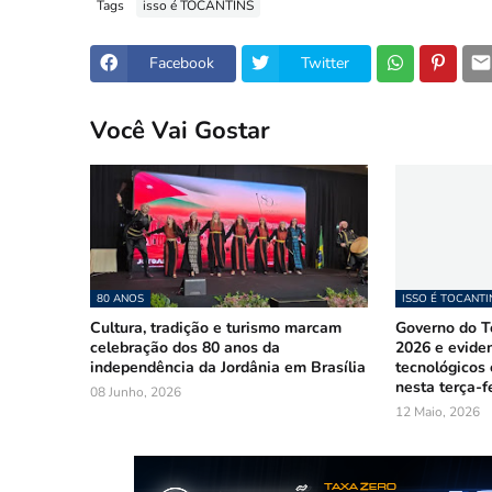
Tags
isso é TOCANTINS
Facebook
Twitter
Você Vai Gostar
80 ANOS
ISSO É TOCANTI
Cultura, tradição e turismo marcam
Governo do To
celebração dos 80 anos da
2026 e evide
independência da Jordânia em Brasília
tecnológicos
nesta terça-fe
08 Junho, 2026
12 Maio, 2026