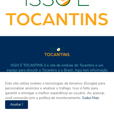
ISSO É TOCANTINS é o site de notícias do Tocantins e um
espaço para discutir o Tocantins e o Brasil. Aqui tem informação
de verdade com imparcialidade. Os principais temas são política,
cidades e empreendedorismo. DRT 0010556/DF.
Este site utiliza cookies e tecnologias de terceiros (Google) para
personalizar anúncios e analisar o tráfego. Isso é feito para
garantir e entregar a melhor experiência ao usuário. Ao acessar,
você concorda com a política de monitoramento.
Saiba Mais
Aceitar !