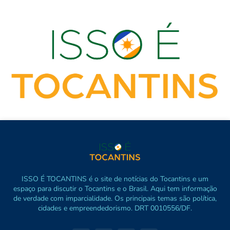
ISSO É TOCANTINS é o site de notícias do Tocantins e um
espaço para discutir o Tocantins e o Brasil. Aqui tem informação
de verdade com imparcialidade. Os principais temas são política,
cidades e empreendedorismo. DRT 0010556/DF.