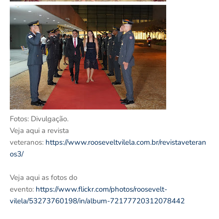
Fotos: Divulgação.
Veja aqui a revista
veteranos:
https://www.rooseveltvilela.com.br/revistaveteran
os3/
Veja aqui as fotos do
evento:
https://www.flickr.com/photos/roosevelt-
vilela/53273760198/in/album-72177720312078442