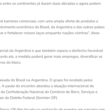
cio entre os continentes já duram duas décadas e agora podem
inará barreiras comerciais, com uma ampla oferta de produtos e
nvolvimento econômico do Brasil, da Argentina e dos outros países
r e fortalecer nossos laços enquanto nações vizinhas", disse
omercial da Argentina e que também espera o desfecho favorável
undo ele, a medida poderá gerar mais empregos, diversificar as
ros do bloco.
ixada do Brasil na Argentina. O grupo foi recebido pelos
l. A pauta do encontro abordou a atuação internacional da
o da Confederação Nacional do Comércio de Bens, Serviços e
s do Distrito Federal (Serinter-DF).
 Senac-DF têm focado na realização de eventos em parceria com