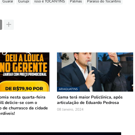
Guaraí
Gurupi
isso é TOCANTINS
Palmas
Paraíso do Tocantins
ARAGUATINS
omia nesta quarta-feira
Gama terá maior Policlínica, após
ill delicie-se com o
articulação de Eduardo Pedrosa
o de churrasco da cidade
08 Janeiro, 2024
rdíveis!