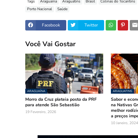
Tags
Araguaína
Araguatins
Brasil
Colinas do Tocantins
Porto Nacional
Saúde
Facebook
Twitter
Você Vai Gostar
ARAGUAÍNA
ARAGUATINS
Morro da Cruz pleteia posto da PRF
Sabor e econ
para atende São Sebastião
na Nativas Gr
melhor rodízi
19 Fevereiro, 2026
a preços impe
10 Janeiro, 2024