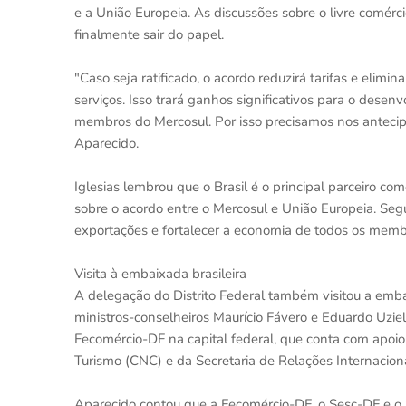
e a União Europeia. As discussões sobre o livre comér
finalmente sair do papel.
"Caso seja ratificado, o acordo reduzirá tarifas e elim
serviços. Isso trará ganhos significativos para o dese
membros do Mercosul. Por isso precisamos nos antecipa
Aparecido.
Iglesias lembrou que o Brasil é o principal parceiro c
sobre o acordo entre o Mercosul e União Europeia. Seg
exportações e fortalecer a economia de todos os memb
Visita à embaixada brasileira
A delegação do Distrito Federal também visitou a emba
ministros-conselheiros Maurício Fávero e Eduardo Uzie
Fecomércio-DF na capital federal, que conta com apoi
Turismo (CNC) e da Secretaria de Relações Internacionai
Aparecido contou que a Fecomércio-DF, o Sesc-DF e o