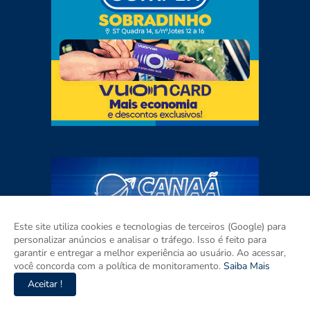
Este site utiliza cookies e tecnologias de terceiros (Google) para
personalizar anúncios e analisar o tráfego. Isso é feito para
garantir e entregar a melhor experiência ao usuário. Ao acessar,
você concorda com a política de monitoramento.
Saiba Mais
Aceitar !