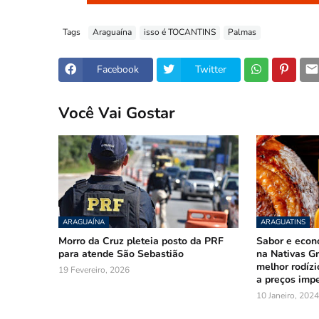
Tags
Araguaína
isso é TOCANTINS
Palmas
Facebook
Twitter
Você Vai Gostar
ARAGUAÍNA
ARAGUATINS
Morro da Cruz pleteia posto da PRF
Sabor e econ
para atende São Sebastião
na Nativas Gr
melhor rodízi
19 Fevereiro, 2026
a preços impe
10 Janeiro, 2024