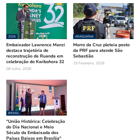
2026
ARAGUAÍNA
Embaixador Lawrence Manzi
Morro da Cruz pleteia posto
destaca trajetória de
da PRF para atende São
reconstrução de Ruanda em
Sebastião
celebração do Kwibohora 32
19 Fevereiro, 2026
08 Julho, 2026
BRASIL
"União Histórica: Celebração
do Dia Nacional e Meio
Século da Embaixada dos
Países Baixos em Brasília"