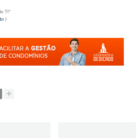
e TI"
br
)