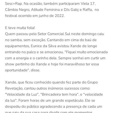
Sesc+Rap. Na ocasião, também participaram Viela 17,
Câmbio Negro, Atitude Feminina e DJs Gabj e Raffa, no
festival ocorrido em junho de 2022.
E teve muita folia!
Quem passou pelo Setor Comercial Sul neste domingo caiu
no samba, sem exceção. Cantando em cima do baú de
equipamentos, Eunice da Silva avistou Xande de longe
entrando no palco e se emocionou. "Fiquei muito emocionada
com a energia e o carinho dele. Sempre sonhei em curtir um
show pertinho do Xande e hoje foi maravilhoso ter essa
oportunidade", disse.
Xande, que ficou conhecido quando fez parte do Grupo
Revelação, cantou outros inúmeros sucessos como:
"Velocidade da Luz", "Brincadeira tem hora", e "velocidade
da luz". Foram horas de um grande espetáculo. Ele se
despediu do público agradecendo a presença de cada um
que saiu da sua casa para dividir com ele momentos