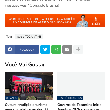
inesquecíveis. "Obrigado Brasília!
Tags
isso é TOCANTINS
Facebook
Você Vai Gostar
80 ANOS
ISSO É TOCANTINS
Cultura, tradição e turismo
Governo do Tocantins inicia
marcam celebração dos 80
Agrotins 2026 e evidencia