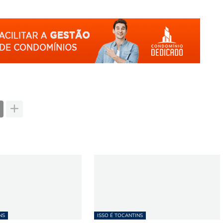
NS
ISSO É TOCANTINS