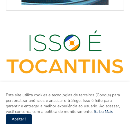
Este site utiliza cookies e tecnologias de terceiros (Google) para
personalizar anúncios e analisar o tráfego. Isso é feito para
garantir e entregar a melhor experiência ao usuário. Ao acessar,
você concorda com a política de monitoramento.
Saiba Mais
ISSO É TOCANTINS é o site de notícias do Tocantins e um
Aceitar !
espaço para discutir o Tocantins e o Brasil. Aqui tem informação
de verdade com imparcialidade. Os principais temas são política,