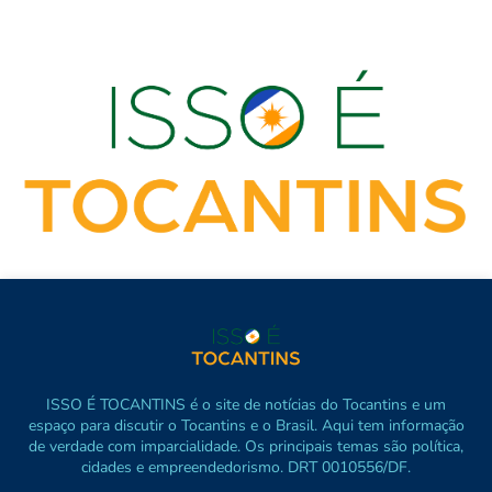
ISSO É TOCANTINS é o site de notícias do Tocantins e um
espaço para discutir o Tocantins e o Brasil. Aqui tem informação
de verdade com imparcialidade. Os principais temas são política,
cidades e empreendedorismo. DRT 0010556/DF.