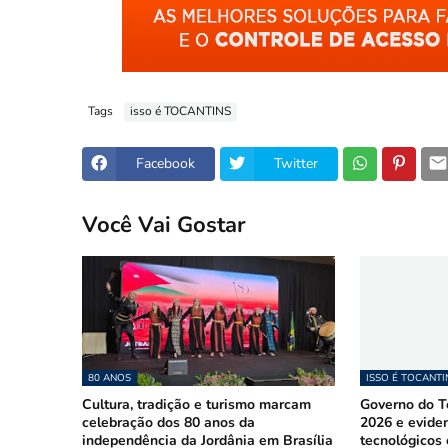
Tags
isso é TOCANTINS
Facebook
Twitter
Você Vai Gostar
80 ANOS
ISSO É TOCANTI
Cultura, tradição e turismo marcam
Governo do To
celebração dos 80 anos da
2026 e evide
independência da Jordânia em Brasília
tecnológicos