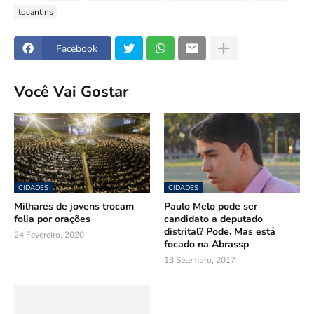
tocantins
Facebook
Você Vai Gostar
CIDADES
CIDADES
Milhares de jovens trocam
Paulo Melo pode ser
folia por orações
candidato a deputado
distrital? Pode. Mas está
24 Fevereiro, 2020
focado na Abrassp
13 Setembro, 2017