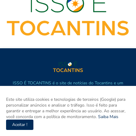
ISSO É TOCANTINS é o site de notícias do Tocantins e um
espaço para discutir o Tocantins e o Brasil. Aqui tem informação
de verdade com imparcialidade. Os principais temas são política,
Este site utiliza cookies e tecnologias de terceiros (Google) para
cidades e empreendedorismo. DRT 0010556/DF.
personalizar anúncios e analisar o tráfego. Isso é feito para
garantir e entregar a melhor experiência ao usuário. Ao acessar,
você concorda com a política de monitoramento.
Saiba Mais
Aceitar !