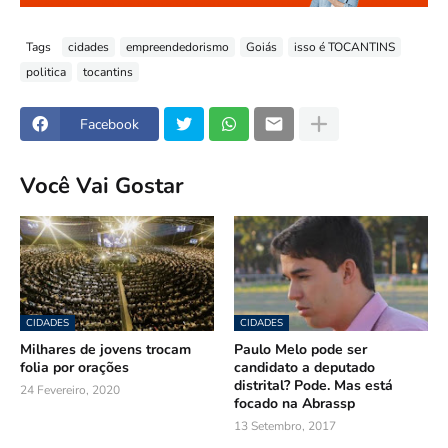
Tags
cidades
empreendedorismo
Goiás
isso é TOCANTINS
politica
tocantins
Facebook
Você Vai Gostar
CIDADES
CIDADES
Milhares de jovens trocam
Paulo Melo pode ser
folia por orações
candidato a deputado
distrital? Pode. Mas está
24 Fevereiro, 2020
focado na Abrassp
13 Setembro, 2017