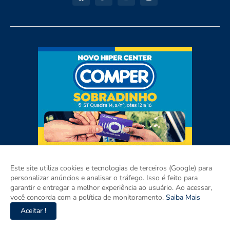
Este site utiliza cookies e tecnologias de terceiros (Google) para
personalizar anúncios e analisar o tráfego. Isso é feito para
garantir e entregar a melhor experiência ao usuário. Ao acessar,
você concorda com a política de monitoramento.
Saiba Mais
Aceitar !