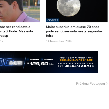
CIDADES
ode ser candidato a
Maior superlua em quase 70 anos
rital? Pode. Mas está
pode ser observada nesta segunda-
rassp
feira
017
14 Novembro, 2016
Próxima Postagem