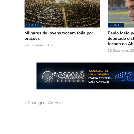
CIDADES
CIDADES
Milhares de jovens trocam folia por
Paulo Melo p
orações
deputado dist
focado na Ab
24 Fevereiro, 2020
13 Setembro, 2
Postagem Anterior