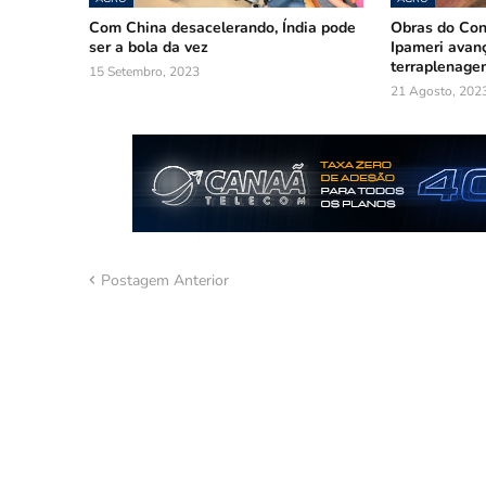
Com China desacelerando, Índia pode
Obras do Con
ser a bola da vez
Ipameri avanç
terraplenage
15 Setembro, 2023
21 Agosto, 202
Postagem Anterior