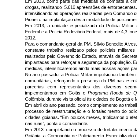
Em 2013, como parte das medidas de combate à crimina
drogas, realizando 5.610 apreensões de entorpecentes.
intensificando as operações realizadas pelo Comando 
Pioneiro na implantação desta modalidade de policiame
Em 2013, a unidade especializada da Polícia Militar
Federal e a Polícia Rodoviária Federal, mais de 4,3 
2012.
Para o comandante-geral da PM, Sílvio Benedito Alves
constante trabalho realizado pelos policiais milita
realizados pelo Governo do Estado, através da Secret
implantadas para reforçar a segurança da população. E
medidas, intensificaremos ainda mais nossas ações par
No ano passado, a Polícia Militar impulsionou também
comunitárias, reforçando a presença da PM nas escol
parcerias com representantes dos diversos seg
implementamos em Goiás o
Programa Ronda de Qu
Colômbia, durante visita oficial às cidades de Bogotá e 
Em abril do ano passado, como complemento ao trabal
processo de reestruturação e o fortalecimento do pol
cidades goianas. “Em poucos meses, triplicamos o ef
nas ruas”, ponta o comandante.
Em 2013, completando o processo de fortalecimento d
Goiânia, a Companhia de Policiamento Especializado 