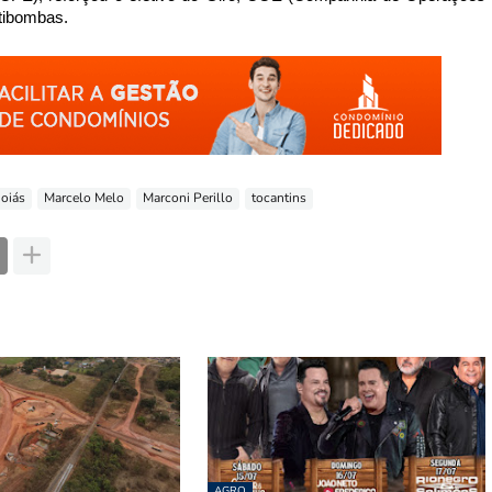
tibombas.
oiás
Marcelo Melo
Marconi Perillo
tocantins
AGRO