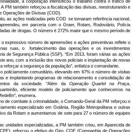
lidade, a corporação intensificou o trabalho contra o tráfico de
 A PM também reforçou a fiscalização das divisas, reestruturando e
de Operações de Divisas (COD).
nto, as ações realizadas pelo COD se tornaram referência nacional.
 apreendeu, em parceria com o Graer, Rotam, Rodoviário, Polícia
toneladas de drogas. O número é 272% maior que o mesmo período de
, o expressivo número de apreensões e ações preventivas reflete o
res nas ruas, o fortalecimento das operações e os investimentos
aria de Segurança Pública (SSP). “Em 2013, foram várias as ações
ste ano, com a inclusão dos novos policiais e implantação de novas
a reforçar a segurança da população”, enfatiza o comandante.
 o policiamento comunitário, elevando em 67% o número de visitas
as e implantando programas de relacionamento e consolidação de
mentos da sociedade. “Além da
Operação Quartel na Praça
,
arteirão
, eficiente modelo de policiamento que conhecemos na
Medellín”, enumera.
ho de combate à criminalidade, o Comando-Geral da PM reforçou o
iciamento especializado em Goiânia, Região Metropolitana e outras
etivo da Rotam e aumentamos de sete para 27 o número de equipes
as unidades especializadas, a PM também criou, em Aparecida de
(CPE), reforçou o efetivo do Giro, COE (Companhia de Operações