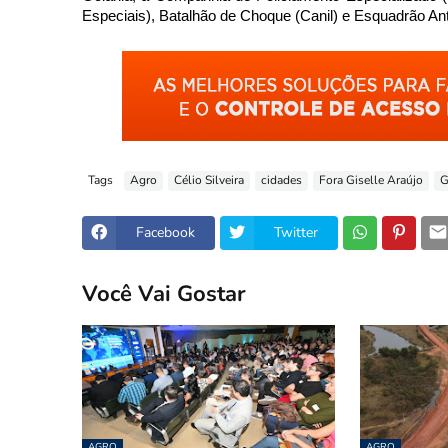
Especiais), Batalhão de Choque (Canil) e Esquadrão An
Tags
Agro
Célio Silveira
cidades
Fora Giselle Araújo
G
Facebook
Twitter
Você Vai Gostar
AGRO
AGRO