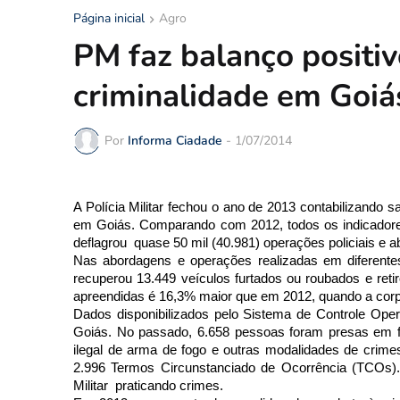
Página inicial
Agro
PM faz balanço positi
criminalidade em Goiá
Por
Informa Ciadade
-
1/07/2014
A Polícia Militar fechou o ano de 2013 contabilizando 
em Goiás. Comparando com 2012, todos os indicadore
deflagrou quase 50 mil (40.981) operações policiais e 
Nas abordagens e operações realizadas em diferentes 
recuperou 13.449 veículos furtados ou roubados e ret
apreendidas é 16,3% maior que em 2012, quando a corp
Dados disponibilizados pelo Sistema de Controle Ope
Goiás. No passado, 6.658 pessoas foram presas em fla
ilegal de arma de fogo e outras modalidades de crime
2.996 Termos Circunstanciado de Ocorrência (TCOs).
Militar praticando crimes.