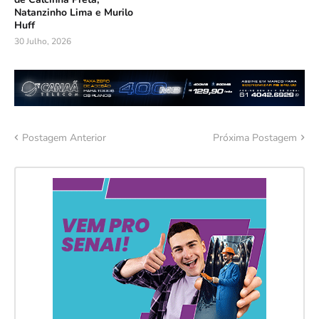
Natanzinho Lima e Murilo
Huff
30 Julho, 2026
Postagem Anterior
Próxima Postagem